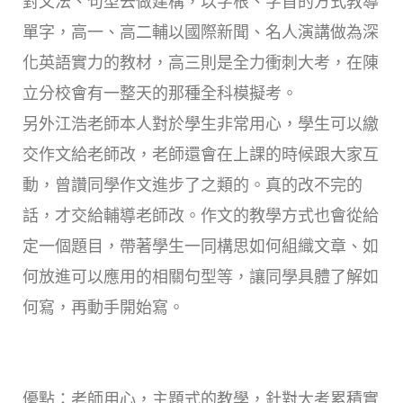
對文法、句型去做建構，以字根、字首的方式教導
單字，高一、高二輔以國際新聞、名人演講做為深
化英語實力的教材，高三則是全力衝刺大考，在陳
立分校會有一整天的那種全科模擬考。
另外江浩老師本人對於學生非常用心，學生可以繳
交作文給老師改，老師還會在上課的時候跟大家互
動，曾讚同學作文進步了之類的。真的改不完的
話，才交給輔導老師改。作文的教學方式也會從給
定一個題目，帶著學生一同構思如何組織文章、如
何放進可以應用的相關句型等，讓同學具體了解如
何寫，再動手開始寫。
優點：老師用心，主題式的教學，針對大考累積實