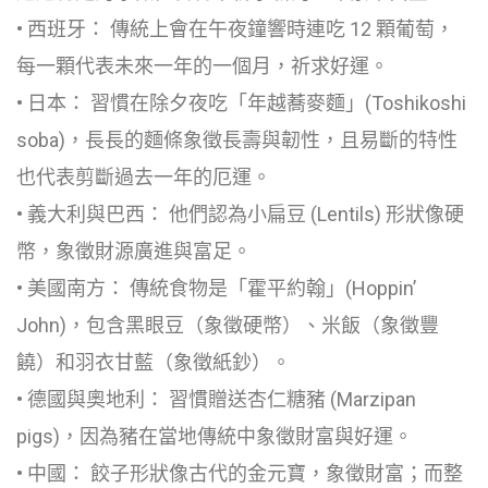
• 西班牙： 傳統上會在午夜鐘響時連吃 12 顆葡萄，
每一顆代表未來一年的一個月，祈求好運。
• 日本： 習慣在除夕夜吃「年越蕎麥麵」(Toshikoshi
soba)，長長的麵條象徵長壽與韌性，且易斷的特性
也代表剪斷過去一年的厄運。
• 義大利與巴西： 他們認為小扁豆 (Lentils) 形狀像硬
幣，象徵財源廣進與富足。
• 美國南方： 傳統食物是「霍平約翰」(Hoppin’
John)，包含黑眼豆（象徵硬幣）、米飯（象徵豐
饒）和羽衣甘藍（象徵紙鈔）。
• 德國與奧地利： 習慣贈送杏仁糖豬 (Marzipan
pigs)，因為豬在當地傳統中象徵財富與好運。
• 中國： 餃子形狀像古代的金元寶，象徵財富；而整