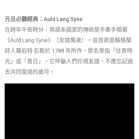
元旦必聽經典：Auld Lang Syne
在跨年午夜時分，英語系國家的傳統是手牽手唱著
《Auld Lang Syne》（友誼萬歲）。這首歌是蘇格蘭
詩人羅伯特·彭斯於 1788 年所作，歌名意指「往昔時
光」或「昔日」。它呼籲人們珍視友誼，不應忘記過
去共同度過的歲月。