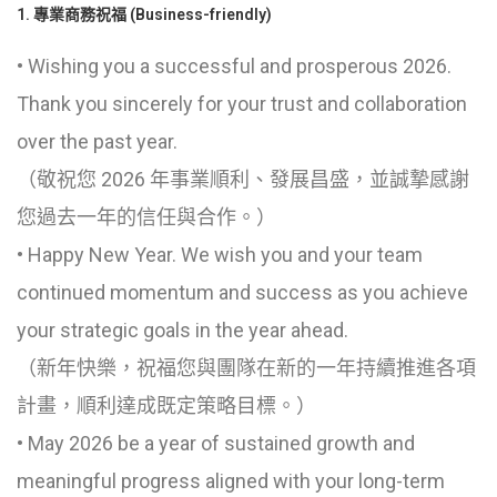
1. 專業商務祝福 (Business-friendly)
• Wishing you a successful and prosperous 2026.
Thank you sincerely for your trust and collaboration
over the past year.
（敬祝您 2026 年事業順利、發展昌盛，並誠摯感謝
您過去一年的信任與合作。）
• Happy New Year. We wish you and your team
continued momentum and success as you achieve
your strategic goals in the year ahead.
（新年快樂，祝福您與團隊在新的一年持續推進各項
計畫，順利達成既定策略目標。）
• May 2026 be a year of sustained growth and
meaningful progress aligned with your long-term