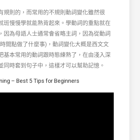
有規則的，而常用的不規則動詞變化雖然很
就班慢慢學就能熟背起來。學動詞的重點就在
，因為母語人士通常會省略主詞，因為從動詞
麼時間點做了什麼事)，動詞變化大概是西文文
把基本常用的動詞跟時態練熟了，在由淺入深
並同時套到句子中，這樣才可以幫助記憶。
ing – Best 5 Tips for Beginners