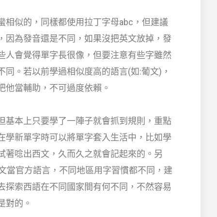
蠻相似的，同樣都使用拉丁字母abc，但建議
，因為發音還是不同，如果沒把英文放掉，發
些人會覺得單字長很像，但要注意有些字雖然
同。若以前學過相似度高的語言(如:葡文)，
把他當輔助，不可過度依賴。
但基本上只要學了一陣子就會抓到規則，重點
在學新單字時可以將單字套入生活中，比如學
試著唸出西文，久而久之就會記起來的。另
西文當官方語言，不同地區用字習慣都不同，建
去探索西語在不同國家間有何不同，不然容易
是對的。