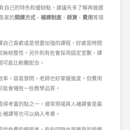
都有自己的特色和優缺點，建議先多了解再做選
各家的
開課方式
、
補課制度
、
師資
、
費用
等項
擇自己喜歡或是想要加強的課程，好處是時間
較無統整性。另外則有些會採用固定堂數、課
間可能比較難配合。
效率，容易發問，老師也好掌握進度，但費用
可能會犧牲一些教學品質。
值得考量的點之一。通常現場真人補課會是最
上補課等也可以納入考慮。
提供免費的模擬考，有些同時也是雅思的授權