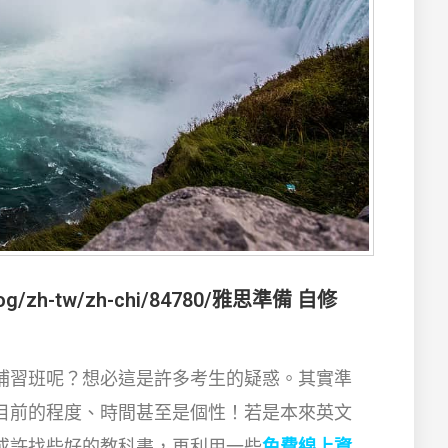
log/zh-tw/zh-chi/84780/
雅思準備 自修
補習班呢？想必這是許多考生的疑惑。其實準
目前的程度、時間甚至是個性！若是本來英文
或許找些好的教科書，再利用一些
免費線上資