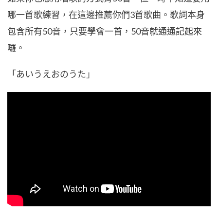
哪一首歌練習，在這邊推薦你們3首歌曲。歌詞本身
包含所有50音，只要學會一首，50音就通通記起來
囉。
「あいうえおのうた」