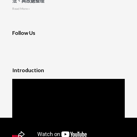
法、典故總整理
Read More »
Follow Us
Introduction