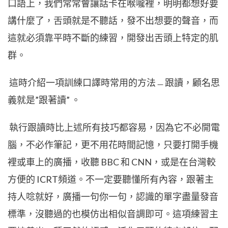
口語上，我們常常會讓話卡在喉嚨裡，明明都想好要
講什麼了，舌頭就是不聽話，發不出想要的聲音，而
這就必須靠平時不斷的練習，開發出舌頭上特定的肌
群。
這時介紹一項訓練口譯時常用的方法﹘跟讀，顧名思
義就是”跟著讀” 。
執行跟讀時比上述所有技巧都容易，因為它不必開電
腦，不必作筆記，更不用花時間記憶，只要打開手機
裡或車上的廣播，收聽 BBC 和 CNN，或是在台灣較
方便的
ICRT
頻道。不一定要聽懂所有內容，跟著主
持人唸就好，廣播一句你一句，認識的單字盡量發音
標準，沒聽過的也模仿出相似音調即可。這項練習主