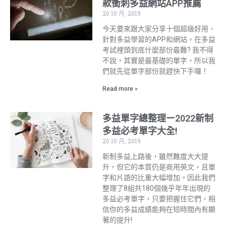
款衝刺多益網站APP推薦
20 10 月, 2019
今天要來跟大家分享十個超級好用、
針對多益學習的APP和網站，在多益
考試裡頭到底什麼部份最難? 我不得
不說，其實是最基礎的單字，所以我
們就先從單字部份就趕快下手囉！
Read more »
多益單字總整理ー2022新制
多益必考單字大全!
20 10 月, 2019
新制多益上路後，雖然難度大大提
升，但它的本質仍是商用英文，且單
字和片語的比重大幅增加。因此我們
整理了8組共180個幾乎年年出現的
多益必考單字，只要把握住它們，相
信你的多益成績能夠在短時間內有顯
著的提升!