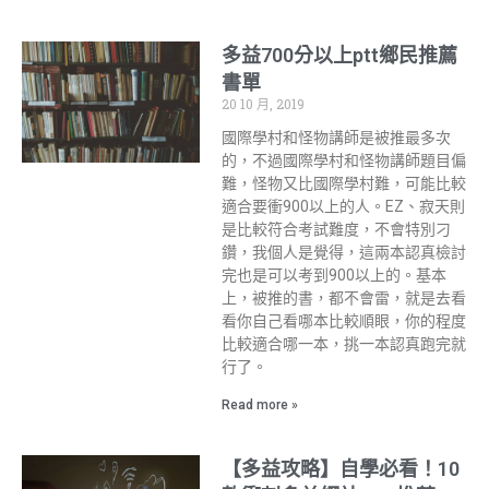
多益700分以上ptt鄉民推薦
書單
20 10 月, 2019
國際學村和怪物講師是被推最多次
的，不過國際學村和怪物講師題目偏
難，怪物又比國際學村難，可能比較
適合要衝900以上的人。EZ、寂天則
是比較符合考試難度，不會特別刁
鑽，我個人是覺得，這兩本認真檢討
完也是可以考到900以上的。基本
上，被推的書，都不會雷，就是去看
看你自己看哪本比較順眼，你的程度
比較適合哪一本，挑一本認真跑完就
行了。
Read more »
【多益攻略】自學必看！10