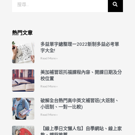
熱門文章
多益單字總整理ー2022新制多益必考單
字大全!
Read More »
美加補習班托福課程內容、開課日期及分
校位置
Read More »
破解全台熱門高中英文補習班(大班制、
小班制、一對一比較)
Read More »
【線上學日文懶人包】自學網站、線上家