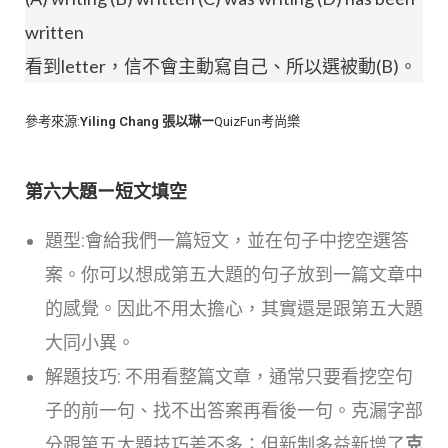
written
看到letter，信不會主動寫自己、所以選被動(B)。
參考來源:
Yiling Chang 張以琳ー
QuizFun考尚樂
第六大題ー短文填空
題型:會給我們一篇短文，並在句子中挖空選答
案。你可以想成第五大題的句子放到一篇文章中
的感覺。因此不用太擔心，其實還是跟第五大題
大同小異。
解題技巧: 不用看整篇文章，通常只要看挖空句
子的前一句、找不出答案再看後一句。克漏字部
分跟第五大題技巧差不多；但新制多益新增了
克