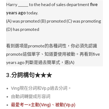
Harry ______ to the head of sales department
five
years ago
today.
(A) was promoted (B) promoted (C) was promoting
(D) has promoted
看到選項是promote的各種詞性，你必須先認識
promote這個單字、知道要使用被動。再看到five
years ago 判斷是過去簡單式，選(A)
3.分詞構句★★★
Ving現在分詞和Vp.p過去分詞。
由動詞轉變成形容詞
最愛考ー>主動(Ving)、被動(Vp.p)