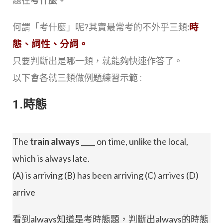
題在
考什麼。
何謂「考什麼」呢?其實最常考的不外乎三類
:
時
態、詞性、分詞。
只要判斷出是哪一類，就能夠快速作答了。
以下會各就三類做例題練習示範 :
1.時態
The
train
always
____ on time, unlike the local,
which is always late.
(A) is arriving (B) has been arriving (C) arrives (D)
arrive
看到always知道是考時態題，判斷出always的時態