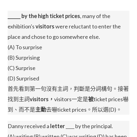
______ by the high ticket prices
, many of the
exhibition's
visitors
were reluctant to enter the
place and chose to go somewhere else.
(A) To surprise
(B) Surprising
(C) Surprise
(D) Surprised
首先看到第一句沒有主詞，判斷是分詞構句。接著
找到主詞
visitors，
visitors一定是
被
ticket prices嚇
到、而不是
主動
去嚇ticket prices。所以選(D)。
Danny received a
letter
____ by the principal.
(A) writing (B) written (C) was writing (D) has been