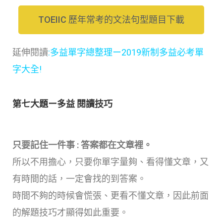
TOEIIC 歷年常考的文法句型題目下載
延伸閱讀
:
多益單字總整理ー2019新制多益必考單
字大全!
第七大題ー多益 閱讀技巧
只要記住一件事 : 答案都在文章裡。
所以不用擔心，只要你單字量夠、看得懂文章，又
有時間的話，一定會找的到答案。
時間不夠的時候會慌張、更看不懂文章，因此前面
的解題技巧才顯得如此重要。