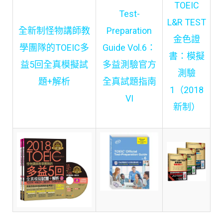
TOEIC
Test-
L&R TEST
全新制怪物講師教
Preparation
金色證
學團隊的TOEIC多
Guide Vol.6：
書：模擬
益5回全真模擬試
多益測驗官方
測驗
題+解析
全真試題指南
1（2018
VI
新制）