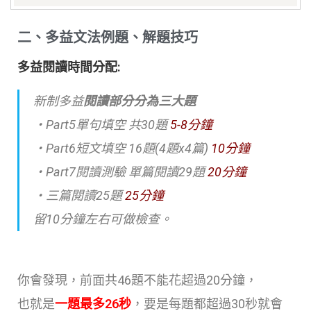
二、多益文法例題、解題技巧
多益閱讀時間分配:
新制多益
閱讀部分分為三大題
・Part5單句填空 共30題
5-8分鐘
・Part6短文填空 16題(4題x4篇)
10分鐘
・Part7閱讀測驗 單篇閱讀29題
20分鐘
・三篇閱讀25題
25分鐘
留10分鐘左右可做檢查。
你會發現，前面共46題不能花超過20分鐘，
也就是
一題最多26秒
，要是每題都超過30秒就會